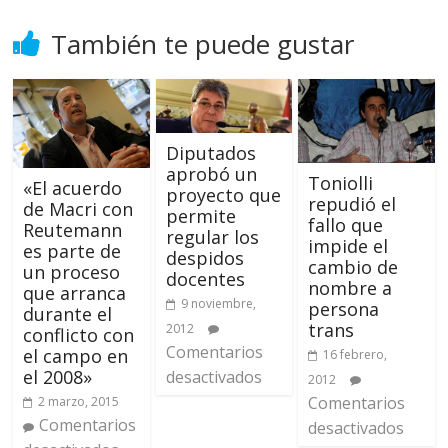
También te puede gustar
Diputados
aprobó un
Toniolli
«El acuerdo
proyecto que
repudió el
de Macri con
permite
fallo que
Reutemann
regular los
impide el
es parte de
despidos
cambio de
un proceso
docentes
nombre a
que arranca
9 noviembre,
persona
durante el
trans
2012
conflicto con
Comentarios
el campo en
16 febrero,
el 2008»
desactivados
2012
Comentarios
2 marzo, 2015
Comentarios
desactivados