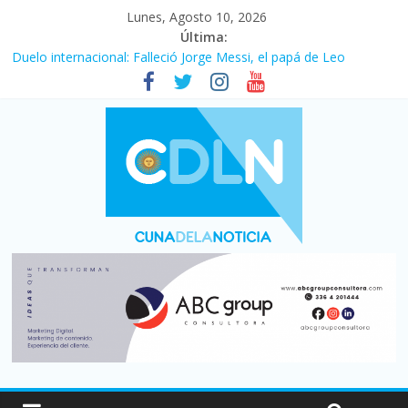
Lunes, Agosto 10, 2026
Última:
Duelo internacional: Falleció Jorge Messi, el papá de Leo
El consumo sigue frenado: las ventas minoristas cayeron 3,8 en
julio y acumulan siete meses en baja
Newell’s cayó 2 a 1 ante Defensa y Justicia en Florencio Varela
por la cuarta fecha del Clausura
El agro argentino logró un récord histórico de exportaciones en
el primer semestre de 2026
La construcción cayó 4,1% en junio y registró su cuarta baja del
año