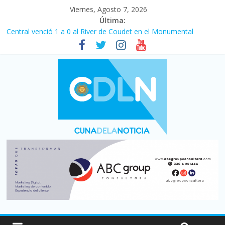
Viernes, Agosto 7, 2026
Última:
Fuerte caída de la venta de autos usados en julio: bajó un 12,6%
interanual
Central venció 1 a 0 al River de Coudet en el Monumental
La morosidad alcanzó su nivel más alto en dos décadas y ya
afecta a 400 mil deudores en Santa Fe
Desde que asumió Milei cerraron 41.000 kioscos: el sector
denuncia crisis como en 2001
Vacaciones de invierno con más movimiento y consumo
turístico: 4,6 millones de personas viajaron por el país, un 5,9%
más que en 2025