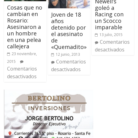
Newell’s
Cosas que no
goleó a
cambian en
Racing con
Joven de 18
Rosario:
un Scocco
años
Asesinaron a
imparable
detenido por
un hombre
el asesinato
13 julio, 2015
en una pelea
de
Comentarios
callejera
«Quemadito»
desactivados
23 noviembre,
12 junio, 2013
Comentarios
2015
Comentarios
desactivados
desactivados