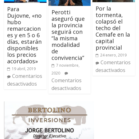
Por la
Para
Perotti
tormenta,
Dujovne, «no
aseguró que
colapsó el
hubo
la provincia
techo del
remarcacion
seguirá con
Cemafe en la
es y en 5 o 6
“la misma
capital
días, estarán
modalidad
provincial
disponibles
de
los precios
24 enero, 2019
convivencia”
acordados»
Comentarios
7 noviembre,
19 abril, 2019
desactivados
2020
Comentarios
Comentarios
desactivados
desactivados