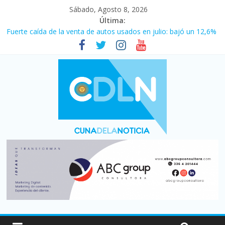
Sábado, Agosto 8, 2026
Última:
Fuerte caída de la venta de autos usados en julio: bajó un 12,6%
interanual
Central venció 1 a 0 al River de Coudet en el Monumental
La morosidad alcanzó su nivel más alto en dos décadas y ya
afecta a 400 mil deudores en Santa Fe
Desde que asumió Milei cerraron 41.000 kioscos: el sector
denuncia crisis como en 2001
Vacaciones de invierno con más movimiento y consumo
turístico: 4,6 millones de personas viajaron por el país, un 5,9%
más que en 2025