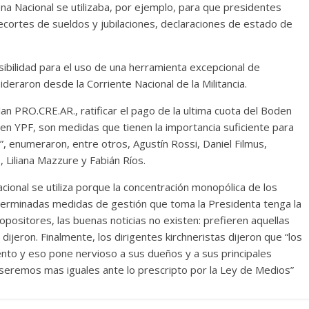
 Nacional se utilizaba, por ejemplo, para que presidentes
ecortes de sueldos y jubilaciones, declaraciones de estado de
bilidad para el uso de una herramienta excepcional de
eraron desde la Corriente Nacional de la Militancia.
plan PRO.CRE.AR., ratificar el pago de la ultima cuota del Boden
 en YPF, son medidas que tienen la importancia suficiente para
o”, enumeraron, entre otros, Agustín Rossi, Daniel Filmus,
, Liliana Mazzure y Fabián Ríos.
cional se utiliza porque la concentración monopólica de los
erminadas medidas de gestión que toma la Presidenta tenga la
 opositores, las buenas noticias no existen: prefieren aquellas
ijeron. Finalmente, los dirigentes kirchneristas dijeron que “los
nto y eso pone nervioso a sus dueños y a sus principales
seremos mas iguales ante lo prescripto por la Ley de Medios”