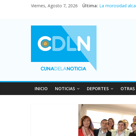
Central venció 1 a
Viernes, Agosto 7, 2026
Última:
La morosidad alca
Desde que asumió M
Vacaciones de invi
Fuerte caída de la
INICIO
NOTICIAS
DEPORTES
OTRAS 