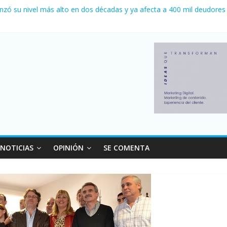
 0 al River de Coudet en el Monumental
nzó su nivel más alto en dos décadas y ya afecta a 400 mil deudores
ilei cerraron 41.000 kioscos: el sector denuncia crisis como en 200
erno con más movimiento y consumo turístico: 4,6 millones de perso
 venta de autos usados en julio: bajó un 12,6% interanual
NOTICIAS
OPINIÓN
SE COMENTA