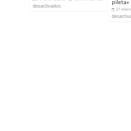
pileta»
desactivados
27 enero
desactiv