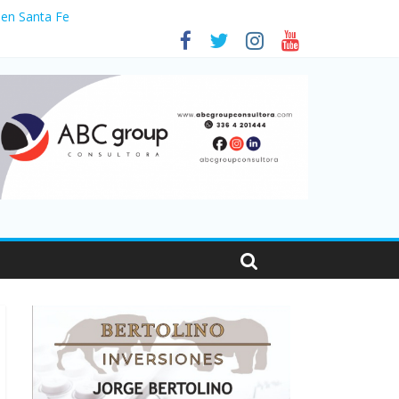
 en Santa Fe
1
nas viajaron por el país, un 5,9% más que en 2025