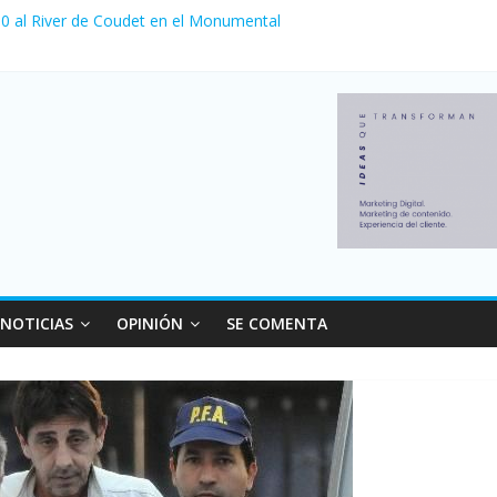
a 0 al River de Coudet en el Monumental
nzó su nivel más alto en dos décadas y ya afecta a 400 mil deudores
Milei cerraron 41.000 kioscos: el sector denuncia crisis como en 20
ierno con más movimiento y consumo turístico: 4,6 millones de perso
 venta de autos usados en julio: bajó un 12,6% interanual
NOTICIAS
OPINIÓN
SE COMENTA