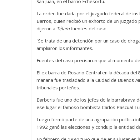
San Juan, en el barrio Echesortu.
La orden fue dada por el juzgado federal de inst
Barros, quien recibió un exhorto de un juzgado
dijeron a
Télam
fuentes del caso.
“Se trata de una detención por un caso de drog
ampliaron los informantes.
Fuentes del caso precisaron que al momento de 
El ex barra de Rosario Central en la década del 
mañana fue trasladado a la Ciudad de Buenos Ai
tribunales porteños.
Barberis fue uno de los jefes de la barrabrava 
ese lugar el famoso bombista Carlos Pascual Tula
Luego formó parte de una agrupación política int
1992 ganó las elecciones y condujo la entidad de
En febrero de 1994 tuvo que dejar su lugar en la