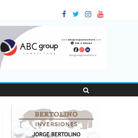
 en Santa Fe
01
nas viajaron por el país, un 5,9% más que en 2025