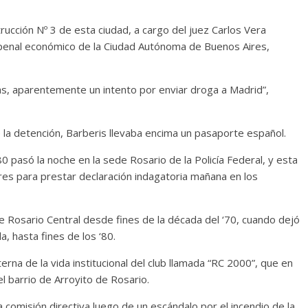
rucción Nº 3 de esta ciudad, a cargo del juez Carlos Vera
 penal económico de la Ciudad Autónoma de Buenos Aires,
as, aparentemente un intento por enviar droga a Madrid”,
la detención, Barberis llevaba encima un pasaporte español.
80 pasó la noche en la sede Rosario de la Policía Federal, y esta
res para prestar declaración indagatoria mañana en los
de Rosario Central desde fines de la década del ‘70, cuando dejó
, hasta fines de los ‘80.
erna de la vida institucional del club llamada “RC 2000”, que en
l barrio de Arroyito de Rosario.
 comisión directiva luego de un escándalo por el incendio de la