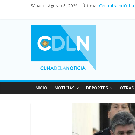
Sábado, Agosto 8, 2026
Última:
Central venció 1 
La morosidad alca
Desde que asumió 
Vacaciones de inv
Fuerte caída de la
INICIO
NOTICIAS
DEPORTES
OTRAS 