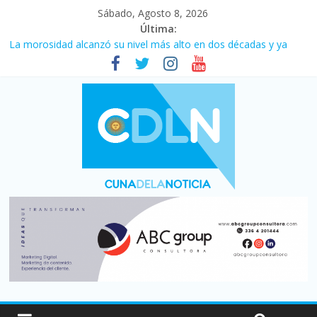
Sábado, Agosto 8, 2026
Última:
Central venció 1 a 0 al River de Coudet en el Monumental
La morosidad alcanzó su nivel más alto en dos décadas y ya
afecta a 400 mil deudores en Santa Fe
Desde que asumió Milei cerraron 41.000 kioscos: el sector
denuncia crisis como en 2001
Vacaciones de invierno con más movimiento y consumo
turístico: 4,6 millones de personas viajaron por el país, un 5,9%
más que en 2025
Fuerte caída de la venta de autos usados en julio: bajó un 12,6%
interanual