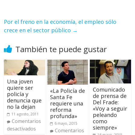
Por el freno en la economía, el empleo sólo
crece en el sector público
→
También te puede gustar
Una joven
quiere ser
Comunicado
«La Policía de
policía y
de prensa de
Santa Fe
denuncia que
Del Frade:
requiere una
no la dejan
«Voy a seguir
reforma
peleando
11 agosto, 2011
profunda»
como
Comentarios
6 mayo, 2015
siempre»
desactivados
Comentarios
16 mayo, 2015