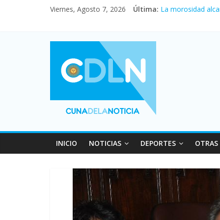
Viernes, Agosto 7, 2026
Última:
La morosidad alca
Desde que asumió M
Vacaciones de invi
Fuerte caída de la
Central venció 1 a
INICIO
NOTICIAS
DEPORTES
OTRAS 