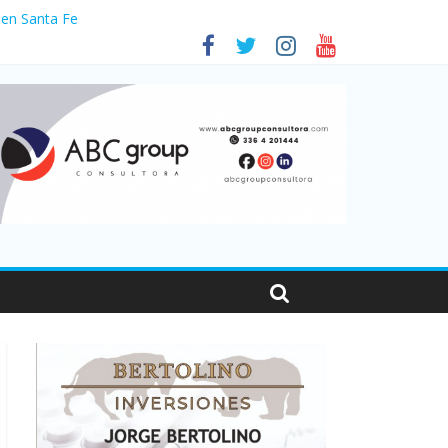
 en Santa Fe
1
nas viajaron por el país, un 5,9% más que en 2025