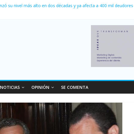
nzó su nivel más alto en dos décadas y ya afecta a 400 mil deudores
ilei cerraron 41.000 kioscos: el sector denuncia crisis como en 200
erno con más movimiento y consumo turístico: 4,6 millones de perso
 venta de autos usados en julio: bajó un 12,6% interanual
 0 al River de Coudet en el Monumental
NOTICIAS
OPINIÓN
SE COMENTA