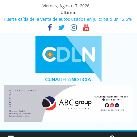
Viernes, Agosto 7, 2026
Última:
Fuerte caída de la venta de autos usados en julio: bajó un 12,6%
interanual
Central venció 1 a 0 al River de Coudet en el Monumental
La morosidad alcanzó su nivel más alto en dos décadas y ya
afecta a 400 mil deudores en Santa Fe
Desde que asumió Milei cerraron 41.000 kioscos: el sector
denuncia crisis como en 2001
Vacaciones de invierno con más movimiento y consumo
turístico: 4,6 millones de personas viajaron por el país, un 5,9%
más que en 2025