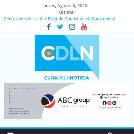
Jueves, Agosto 6, 2026
Última:
Central venció 1 a 0 al River de Coudet en el Monumental
La morosidad alcanzó su nivel más alto en dos décadas y ya
afecta a 400 mil deudores en Santa Fe
Desde que asumió Milei cerraron 41.000 kioscos: el sector
denuncia crisis como en 2001
Vacaciones de invierno con más movimiento y consumo
turístico: 4,6 millones de personas viajaron por el país, un 5,9%
más que en 2025
Fuerte caída de la venta de autos usados en julio: bajó un 12,6%
interanual