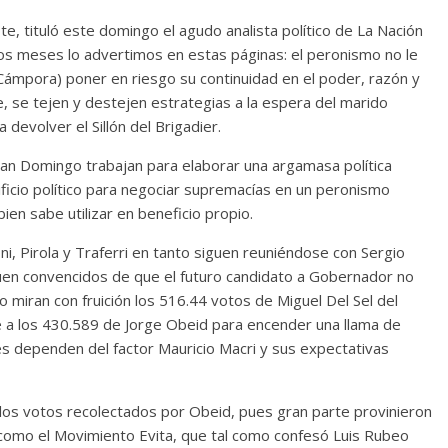
te, tituló este domingo el agudo analista político de La Nación
s meses lo advertimos en estas páginas: el peronismo no le
 Cámpora) poner en riesgo su continuidad en el poder, razón y
e, se tejen y destejen estrategias a la espera del marido
devolver el Sillón del Brigadier.
uan Domingo trabajan para elaborar una argamasa política
dificio político para negociar supremacías en un peronismo
ien sabe utilizar en beneficio propio.
i, Pirola y Traferri en tanto siguen reuniéndose con Sergio
uen convencidos de que el futuro candidato a Gobernador no
o miran con fruición los 516.44 votos de Miguel Del Sel del
 a los 430.589 de Jorge Obeid para encender una llama de
es dependen del factor Mauricio Macri y sus expectativas
llos votos recolectados por Obeid, pues gran parte provinieron
como el Movimiento Evita, que tal como confesó Luis Rubeo