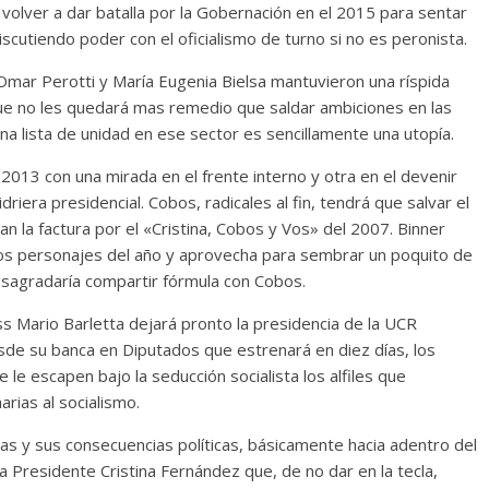
i volver a dar batalla por la Gobernación en el 2015 para sentar
scutiendo poder con el oficialismo de turno si no es peronista.
Omar Perotti y María Eugenia Bielsa mantuvieron una ríspida
que no les quedará mas remedio que saldar ambiciones en las
na lista de unidad en ese sector es sencillamente una utopía.
2013 con una mirada en el frente interno y otra en el devenir
riera presidencial. Cobos, radicales al fin, tendrá que salvar el
an la factura por el «Cristina, Cobos y Vos» del 2007. Binner
n los personajes del año y aprovecha para sembrar un poquito de
 desagradaría compartir fórmula con Cobos.
ass Mario Barletta dejará pronto la presidencia de la UCR
sde su banca en Diputados que estrenará en diez días, los
le escapen bajo la seducción socialista los alfiles que
rias al socialismo.
cas y sus consecuencias políticas, básicamente hacia adentro del
a Presidente Cristina Fernández que, de no dar en la tecla,