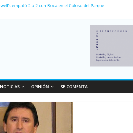
relaciones con el Gobierno nacional
ewell’s empató 2 a 2 con Boca en el Coloso del Parque
erno con más movimiento y consumo turístico: 4,6 millones de person
venta de autos usados en julio: bajó un 12,6% interanual
 0 al River de Coudet en el Monumental
NOTICIAS
OPINIÓN
SE COMENTA