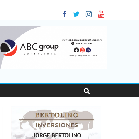
as viajaron por el país, un 5,9% más que en 2025