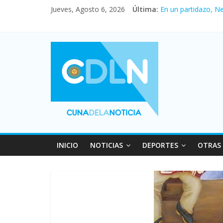
Pullaro mejora sus 
Jueves, Agosto 6, 2026
Última:
En un partidazo, N
Vacaciones de invi
Fuerte caída de la 
Central venció 1 a
INICIO
NOTICIAS
DEPORTES
OTRAS 