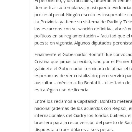
El peronismo, y los radicales, deberán entender
demostrar su templanza, y así quedó evidenciad
procesal penal. Ningún escollo es insuperable con
La Provincia ya tiene su sistema de Radio y Tel
los escarceos con su sanción definitiva, abrirá
políticos en su reglamentación – facultad que e
puesta en vigencia. Algunos diputados peronistas 
Finalmente el Gobernador Bonfatti fue convocad
Cristina que jamás lo recibió, sino por el Primer 
gabinete el Gobernador terminará de afinar el t
esperanzas de ver cristalizado; pero servirá par
auscultar – médico al fin Bonfatti – el estado d
estratégico uso de licencia.
Entre los reclamos a Capitanich, Bonfatti meterá
nacional (además de los acuerdos con Repsol, el 
internacionales del Ciadi y los fondos buitres): 
brasilera para la reconversión del puerto de S
dispuesta a traer dólares a seis pesos.