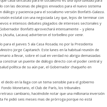
 que cada dificultad para el socialismo es una oportunidad para
o con las decenas de pliegos enviados para el nuevo sistema
 diálogo y paciencia para el socialismo versión Bonfatti-Galassi.
evisión estatal con una negociada Ley que, lejos de terminar con
 nuevos e intensos debates plagados de intereses sectoriales y
l Gobernador Bonfatti aprovechará intensamente – y plena
(Acuña, Lacava) advirtieron el torbellino por venir.
o para el jueves 5 ala Casa Rosada; no por la Presidenta
Ministro Jorge Capitanich. Este lunes en la habitual reunión de
emario a llevar, sobre el cual en verdad no abriga demasiadas
a construir un puente de diálogo directo con el poder central y
e salud política de su aún par, el Gobernador chaqueño en
 el dedo en la llaga con un tema sensible para el gobierno
Fondo Monetario, el Club de París, los tribunales
el retraso cambiario, haciéndole notar que una millonaria inversión
anta Fe pidió seis meses mas de prórroga porque no está