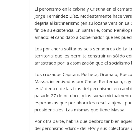
El peronismo en la cabina y Cristina en el camaro
Jorge Fernández Díaz. Modestamente hace vario
dejaría al kirchnerismo (en su lozana versión La
fin de su existencia. En Santa Fe, como Penélop
amado: el candidato a Gobernador que les pueda 
Los por ahora solitarios seis senadores de La J
territorial que les permita construir un sólido e
arrastrado por la atomización que el socialismo b
Los cruzados Capitani, Pucheta, Gramajo, Roscon
Massa, incentivados por Carlos Reutemann, sig
está dentro de las filas del peronismo; en cambi
pasado 27 de octubre, y los suman virtualmente
esperanzas que por ahora les resulta ajena, pu
presidenciales. Las mismas que tiene Massa.
Por otra parte, habría que desbrozar bien aque
del peronismo «duro» del FPV y sus colectoras 