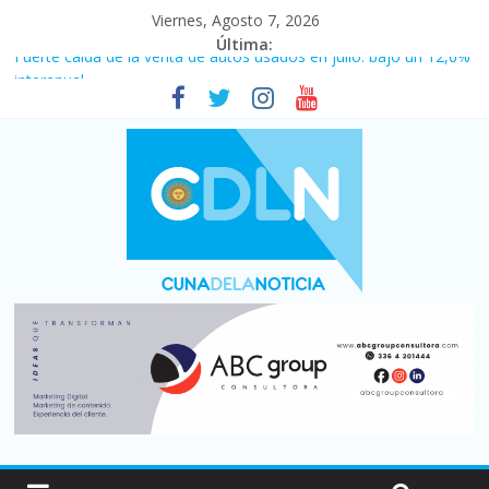
Viernes, Agosto 7, 2026
Última:
Fuerte caída de la venta de autos usados en julio: bajó un 12,6%
interanual
Central venció 1 a 0 al River de Coudet en el Monumental
La morosidad alcanzó su nivel más alto en dos décadas y ya
afecta a 400 mil deudores en Santa Fe
Desde que asumió Milei cerraron 41.000 kioscos: el sector
denuncia crisis como en 2001
Vacaciones de invierno con más movimiento y consumo
turístico: 4,6 millones de personas viajaron por el país, un 5,9%
más que en 2025