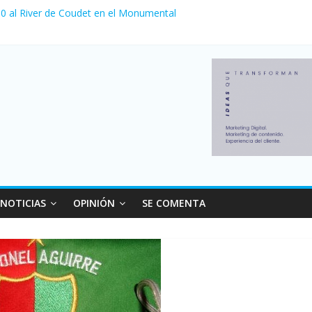
a 0 al River de Coudet en el Monumental
nzó su nivel más alto en dos décadas y ya afecta a 400 mil deudores
Milei cerraron 41.000 kioscos: el sector denuncia crisis como en 20
ierno con más movimiento y consumo turístico: 4,6 millones de perso
 venta de autos usados en julio: bajó un 12,6% interanual
NOTICIAS
OPINIÓN
SE COMENTA