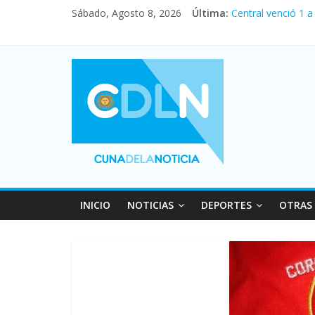
Sábado, Agosto 8, 2026
Última:
Central venció 1 
La morosidad alca
Desde que asumió 
Vacaciones de inv
Fuerte caída de la
INICIO
NOTICIAS
DEPORTES
OTRAS 