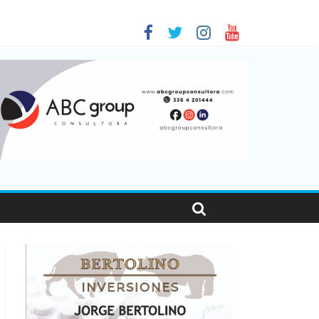
 en Santa Fe
01
nas viajaron por el país, un 5,9% más que en 2025