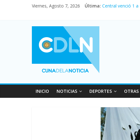
Fuerte caída de la
Viernes, Agosto 7, 2026
Última:
Central venció 1 a
La morosidad alca
Desde que asumió M
Vacaciones de invi
INICIO
NOTICIAS
DEPORTES
OTRAS 