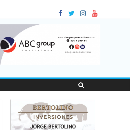
 en Santa Fe
1
nas viajaron por el país, un 5,9% más que en 2025