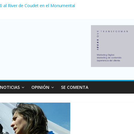
 venta de autos usados en julio: bajó un 12,6% interanual
 0 al River de Coudet en el Monumental
nzó su nivel más alto en dos décadas y ya afecta a 400 mil deudores
ilei cerraron 41.000 kioscos: el sector denuncia crisis como en 200
erno con más movimiento y consumo turístico: 4,6 millones de perso
NOTICIAS
OPINIÓN
SE COMENTA