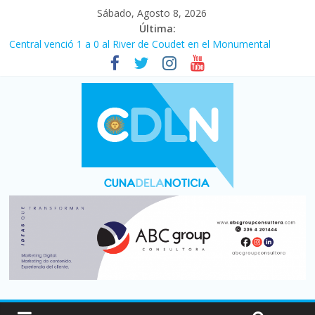
Sábado, Agosto 8, 2026
Última:
Fuerte caída de la venta de autos usados en julio: bajó un 12,6%
interanual
Central venció 1 a 0 al River de Coudet en el Monumental
La morosidad alcanzó su nivel más alto en dos décadas y ya
afecta a 400 mil deudores en Santa Fe
Desde que asumió Milei cerraron 41.000 kioscos: el sector
denuncia crisis como en 2001
Vacaciones de invierno con más movimiento y consumo
turístico: 4,6 millones de personas viajaron por el país, un 5,9%
más que en 2025