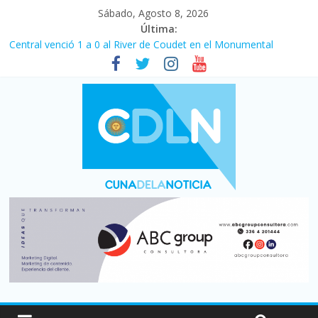
Sábado, Agosto 8, 2026
Última:
Fuerte caída de la venta de autos usados en julio: bajó un 12,6%
interanual
Central venció 1 a 0 al River de Coudet en el Monumental
La morosidad alcanzó su nivel más alto en dos décadas y ya
afecta a 400 mil deudores en Santa Fe
Desde que asumió Milei cerraron 41.000 kioscos: el sector
denuncia crisis como en 2001
Vacaciones de invierno con más movimiento y consumo
turístico: 4,6 millones de personas viajaron por el país, un 5,9%
más que en 2025