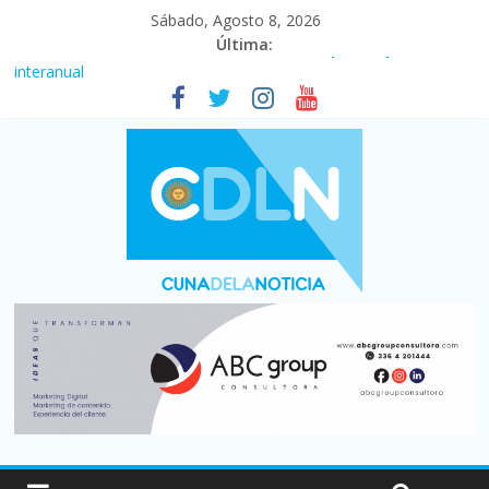
Sábado, Agosto 8, 2026
Última:
Fuerte caída de la venta de autos usados en julio: bajó un 12,6%
interanual
Central venció 1 a 0 al River de Coudet en el Monumental
La morosidad alcanzó su nivel más alto en dos décadas y ya
afecta a 400 mil deudores en Santa Fe
Desde que asumió Milei cerraron 41.000 kioscos: el sector
denuncia crisis como en 2001
Vacaciones de invierno con más movimiento y consumo
turístico: 4,6 millones de personas viajaron por el país, un 5,9%
más que en 2025