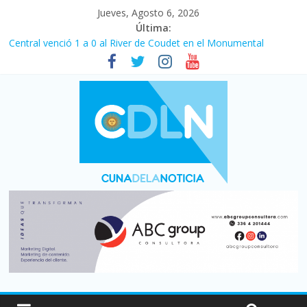
Jueves, Agosto 6, 2026
Última:
Central venció 1 a 0 al River de Coudet en el Monumental
La morosidad alcanzó su nivel más alto en dos décadas y ya
afecta a 400 mil deudores en Santa Fe
Desde que asumió Milei cerraron 41.000 kioscos: el sector
denuncia crisis como en 2001
Vacaciones de invierno con más movimiento y consumo
turístico: 4,6 millones de personas viajaron por el país, un 5,9%
más que en 2025
Fuerte caída de la venta de autos usados en julio: bajó un 12,6%
interanual