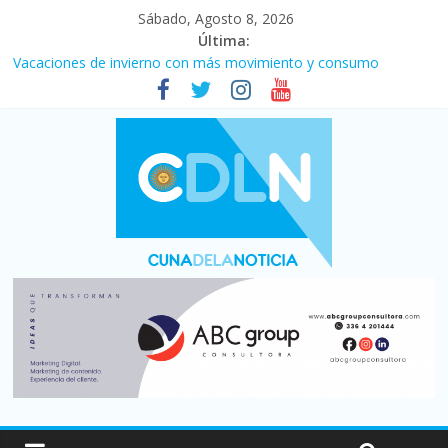
Sábado, Agosto 8, 2026
Última:
Desde que asumió Milei cerraron 41.000 kioscos: el sector
denuncia crisis como en 2001
Vacaciones de invierno con más movimiento y consumo
turístico: 4,6 millones de personas viajaron por el país, un 5,9%
más que en 2025
Fuerte caída de la venta de autos usados en julio: bajó un 12,6%
interanual
Central venció 1 a 0 al River de Coudet en el Monumental
La morosidad alcanzó su nivel más alto en dos décadas y ya
afecta a 400 mil deudores en Santa Fe