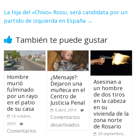
La hija del «Chivo» Rossi, será candidata por un
partido de izquierda en España
→
También te puede gustar
Hombre
¿Mensaje?:
Asesinan a
murió
Dejaron una
un hombre
fulminado
muñeca en el
de dos tiros
por un rayo
Centro de
en la cabeza
en el patio
Justicia Penal
en su
de su casa
6 abril, 2019
vivienda de la
16 octubre,
Comentarios
zona norte
2016
desactivados
de Rosario
Comentarios
30 septiembre,