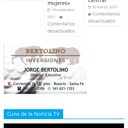
Central
mujeres»
30 marzo, 2015
19 noviembre,
Comentarios
2011
desactivados
Comentarios
desactivados
Cuna de la Noticia TV