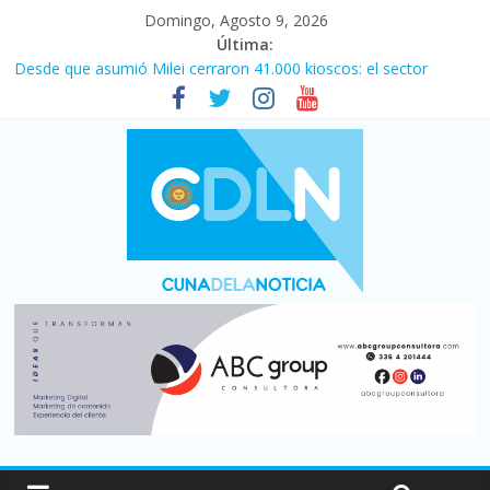
Domingo, Agosto 9, 2026
Última:
Desde que asumió Milei cerraron 41.000 kioscos: el sector
denuncia crisis como en 2001
Vacaciones de invierno con más movimiento y consumo
turístico: 4,6 millones de personas viajaron por el país, un 5,9%
más que en 2025
El agro argentino logró un récord histórico de exportaciones en
el primer semestre de 2026
Duelo internacional: Falleció Jorge Messi, el papá de Leo
La morosidad alcanzó su nivel más alto en dos décadas y ya
afecta a 400 mil deudores en Santa Fe