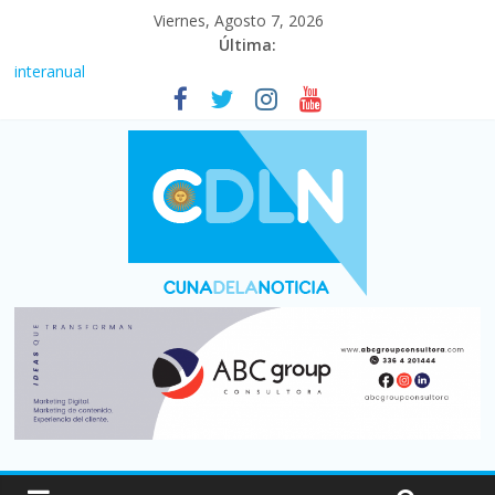
Viernes, Agosto 7, 2026
Última:
Fuerte caída de la venta de autos usados en julio: bajó un 12,6%
interanual
Central venció 1 a 0 al River de Coudet en el Monumental
La morosidad alcanzó su nivel más alto en dos décadas y ya
afecta a 400 mil deudores en Santa Fe
Desde que asumió Milei cerraron 41.000 kioscos: el sector
denuncia crisis como en 2001
Vacaciones de invierno con más movimiento y consumo
turístico: 4,6 millones de personas viajaron por el país, un 5,9%
más que en 2025