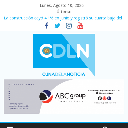
Lunes, Agosto 10, 2026
Última:
La construcción cayó 4,1% en junio y registró su cuarta baja del
año
Duelo internacional: Falleció Jorge Messi, el papá de Leo
El consumo sigue frenado: las ventas minoristas cayeron 3,8 en
julio y acumulan siete meses en baja
Newell’s cayó 2 a 1 ante Defensa y Justicia en Florencio Varela
por la cuarta fecha del Clausura
El agro argentino logró un récord histórico de exportaciones en
el primer semestre de 2026