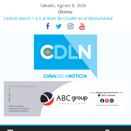
Sábado, Agosto 8, 2026
Última:
Fuerte caída de la venta de autos usados en julio: bajó un 12,6%
interanual
Central venció 1 a 0 al River de Coudet en el Monumental
La morosidad alcanzó su nivel más alto en dos décadas y ya
afecta a 400 mil deudores en Santa Fe
Desde que asumió Milei cerraron 41.000 kioscos: el sector
denuncia crisis como en 2001
Vacaciones de invierno con más movimiento y consumo
turístico: 4,6 millones de personas viajaron por el país, un 5,9%
más que en 2025