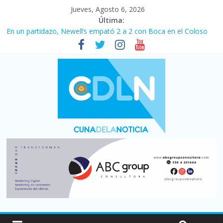
Jueves, Agosto 6, 2026
Última:
Pullaro mejora sus relaciones con el Gobierno nacional
En un partidazo, Newell’s empató 2 a 2 con Boca en el Coloso
del Parque
Vacaciones de invierno con más movimiento y consumo
turístico: 4,6 millones de personas viajaron por el país, un 5,9%
más que en 2025
Fuerte caída de la venta de autos usados en julio: bajó un 12,6%
interanual
Central venció 1 a 0 al River de Coudet en el Monumental