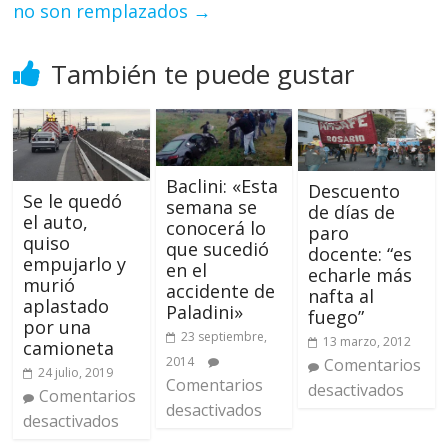
no son remplazados
→
También te puede gustar
Baclini: «Esta
Descuento
Se le quedó
semana se
de días de
el auto,
conocerá lo
paro
quiso
que sucedió
docente: “es
empujarlo y
en el
echarle más
murió
accidente de
nafta al
aplastado
Paladini»
fuego”
por una
23 septiembre,
13 marzo, 2012
camioneta
2014
Comentarios
24 julio, 2019
Comentarios
desactivados
Comentarios
desactivados
desactivados