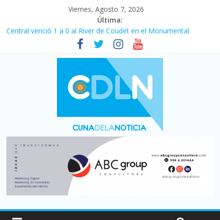
Viernes, Agosto 7, 2026
Última:
Fuerte caída de la venta de autos usados en julio: bajó un 12,6%
interanual
Central venció 1 a 0 al River de Coudet en el Monumental
La morosidad alcanzó su nivel más alto en dos décadas y ya
afecta a 400 mil deudores en Santa Fe
Desde que asumió Milei cerraron 41.000 kioscos: el sector
denuncia crisis como en 2001
Vacaciones de invierno con más movimiento y consumo
turístico: 4,6 millones de personas viajaron por el país, un 5,9%
más que en 2025