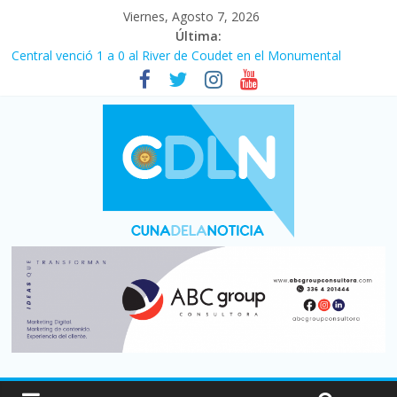
Viernes, Agosto 7, 2026
Última:
Central venció 1 a 0 al River de Coudet en el Monumental
La morosidad alcanzó su nivel más alto en dos décadas y ya
afecta a 400 mil deudores en Santa Fe
Desde que asumió Milei cerraron 41.000 kioscos: el sector
denuncia crisis como en 2001
Vacaciones de invierno con más movimiento y consumo
turístico: 4,6 millones de personas viajaron por el país, un 5,9%
más que en 2025
Fuerte caída de la venta de autos usados en julio: bajó un 12,6%
interanual