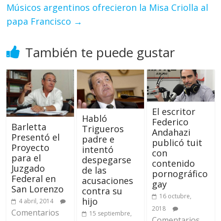
Músicos argentinos ofrecieron la Misa Criolla al
papa Francisco
→
También te puede gustar
El escritor
Habló
Federico
Barletta
Trigueros
Andahazi
Presentó el
padre e
publicó tuit
Proyecto
intentó
con
para el
despegarse
contenido
Juzgado
de las
pornográfico
Federal en
acusaciones
gay
San Lorenzo
contra su
16 octubre,
hijo
4 abril, 2014
2018
Comentarios
15 septiembre,
Comentarios