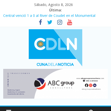
Sábado, Agosto 8, 2026
Última:
Central venció 1 a 0 al River de Coudet en el Monumental
La morosidad alcanzó su nivel más alto en dos décadas y ya
afecta a 400 mil deudores en Santa Fe
Desde que asumió Milei cerraron 41.000 kioscos: el sector
denuncia crisis como en 2001
Vacaciones de invierno con más movimiento y consumo
turístico: 4,6 millones de personas viajaron por el país, un 5,9%
más que en 2025
Fuerte caída de la venta de autos usados en julio: bajó un 12,6%
interanual