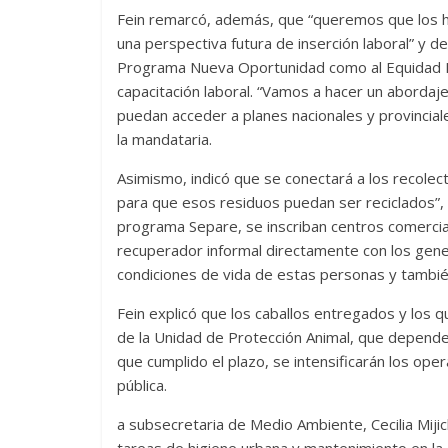
Fein remarcó, además, que “queremos que los hi
una perspectiva futura de inserción laboral” y de
Programa Nueva Oportunidad como al Equidad Ed
capacitación laboral. “Vamos a hacer un abordaj
puedan acceder a planes nacionales y provincial
la mandataria.
Asimismo, indicó que se conectará a los recole
para que esos residuos puedan ser reciclados”, y
programa Separe, se inscriban centros comercia
recuperador informal directamente con los gen
condiciones de vida de estas personas y también 
Fein explicó que los caballos entregados y los qu
de la Unidad de Protección Animal, que depende 
que cumplido el plazo, se intensificarán los oper
pública.
a subsecretaria de Medio Ambiente, Cecilia Miji
tareas de higiene urbana y mantenimiento en la 