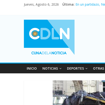
Jueves, Agosto 6, 2026
Última:
En un partidazo, N
Vacaciones de invi
Fuerte caída de la 
Central venció 1 a
Pullaro mejora sus 
INICIO
NOTICIAS
DEPORTES
OTRAS 