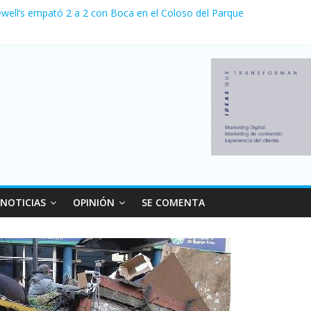
ewell’s empató 2 a 2 con Boca en el Coloso del Parque
erno con más movimiento y consumo turístico: 4,6 millones de person
venta de autos usados en julio: bajó un 12,6% interanual
 0 al River de Coudet en el Monumental
relaciones con el Gobierno nacional
NOTICIAS
OPINIÓN
SE COMENTA