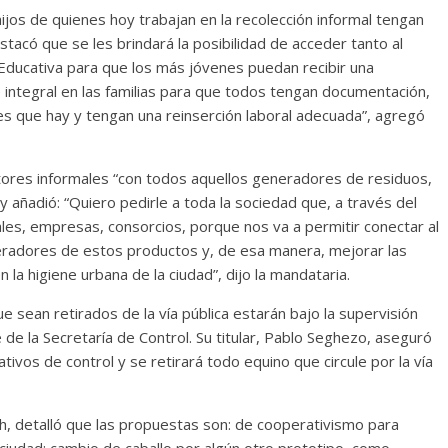
jos de quienes hoy trabajan en la recolección informal tengan
stacó que se les brindará la posibilidad de acceder tanto al
ucativa para que los más jóvenes puedan recibir una
e integral en las familias para que todos tengan documentación,
es que hay y tengan una reinserción laboral adecuada”, agregó
ctores informales “con todos aquellos generadores de residuos,
 añadió: “Quiero pedirle a toda la sociedad que, a través del
les, empresas, consorcios, porque nos va a permitir conectar al
eradores de estos productos y, de esa manera, mejorar las
la higiene urbana de la ciudad”, dijo la mandataria.
e sean retirados de la vía pública estarán bajo la supervisión
de la Secretaría de Control. Su titular, Pablo Seghezo, aseguró
ativos de control y se retirará todo equino que circule por la vía
ch, detalló que las propuestas son: de cooperativismo para
ciudad; cambio de caballo por algún otro prototipo, como