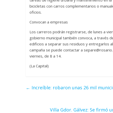
bicicletas con carros complementarios o manuale
oficios.
Convocan a empresas
Los carreros podrán registrarse, de lunes a viern
gobierno municipal también convoca, a través d
edificios a separar sus residuos y entregarlos a
campaña se puede contactar a separe@rosario.gov
viernes, de 8 a 14.
(La Capital)
←
Increíble: robaron unas 26 mil municio
Villa Gdor. Gálvez: Se firm