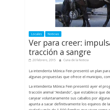
Locales
Noticias
Ver para creer: impuls
tracción a sangre
20 febrero, 2015
Cuna de la Noticia
La intendenta Mónica Fein presentó un plan par
algunas propuestas que ofrece el municipio, com
La intendenta Mónica Fein presentó ayer el pro
tracción animal “Andando”, que establece que de
canjear voluntariamente sus caballos por algunas
apunta a sacar definitivamente los equinos de la
ciudad y más de 1.500 familias que viven como c