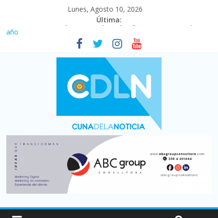
Lunes, Agosto 10, 2026
Última:
La construcción cayó 4,1% en junio y registró su cuarta baja del
año
Duelo internacional: Falleció Jorge Messi, el papá de Leo
El consumo sigue frenado: las ventas minoristas cayeron 3,8 en
julio y acumulan siete meses en baja
Newell’s cayó 2 a 1 ante Defensa y Justicia en Florencio Varela
por la cuarta fecha del Clausura
El agro argentino logró un récord histórico de exportaciones en
el primer semestre de 2026