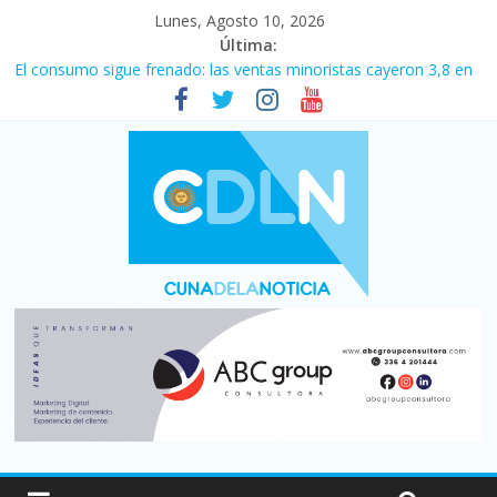
Lunes, Agosto 10, 2026
Última:
La construcción cayó 4,1% en junio y registró su cuarta baja del
año
El consumo sigue frenado: las ventas minoristas cayeron 3,8 en
julio y acumulan siete meses en baja
Newell’s cayó 2 a 1 ante Defensa y Justicia en Florencio Varela
por la cuarta fecha del Clausura
Milei y los errores no forzados
El agro argentino logró un récord histórico de exportaciones en
el primer semestre de 2026