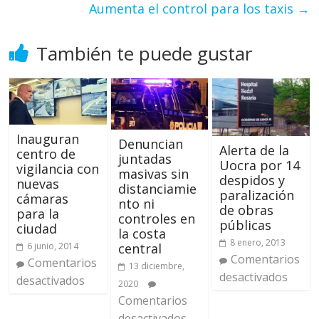
Aumenta el control para los taxis
→
También te puede gustar
Inauguran
Denuncian
Alerta de la
centro de
juntadas
Uocra por 14
vigilancia con
masivas sin
despidos y
nuevas
distanciamie
paralización
cámaras
nto ni
de obras
para la
controles en
públicas
ciudad
la costa
8 enero, 2013
central
6 junio, 2014
Comentarios
Comentarios
13 diciembre,
desactivados
desactivados
2020
Comentarios
desactivados