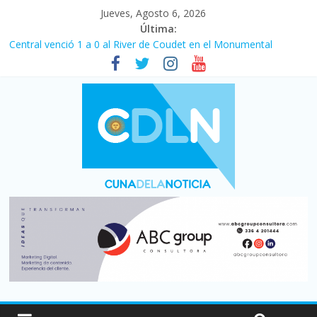
Jueves, Agosto 6, 2026
Última:
Central venció 1 a 0 al River de Coudet en el Monumental
La morosidad alcanzó su nivel más alto en dos décadas y ya
afecta a 400 mil deudores en Santa Fe
Desde que asumió Milei cerraron 41.000 kioscos: el sector
denuncia crisis como en 2001
Vacaciones de invierno con más movimiento y consumo
turístico: 4,6 millones de personas viajaron por el país, un 5,9%
más que en 2025
Fuerte caída de la venta de autos usados en julio: bajó un 12,6%
interanual