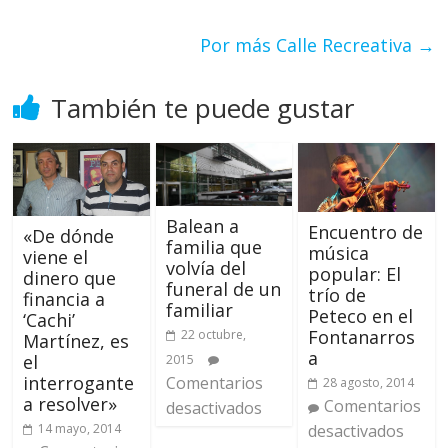
Por más Calle Recreativa
→
También te puede gustar
Balean a
Encuentro de
«De dónde
familia que
música
viene el
volvía del
popular: El
dinero que
funeral de un
trío de
financia a
familiar
Peteco en el
‘Cachi’
Fontanarros
22 octubre,
Martínez, es
a
el
2015
interrogante
Comentarios
28 agosto, 2014
a resolver»
Comentarios
desactivados
14 mayo, 2014
desactivados