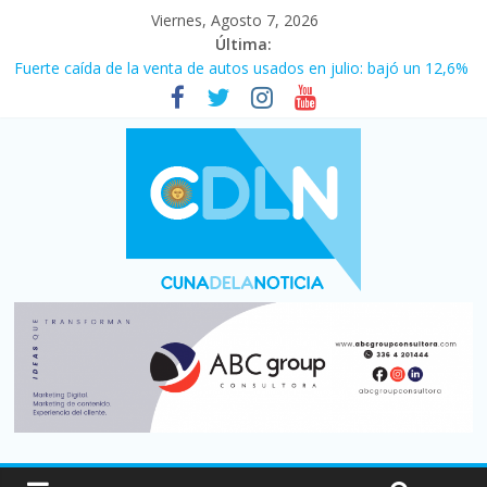
Viernes, Agosto 7, 2026
Última:
Fuerte caída de la venta de autos usados en julio: bajó un 12,6%
interanual
Central venció 1 a 0 al River de Coudet en el Monumental
La morosidad alcanzó su nivel más alto en dos décadas y ya
afecta a 400 mil deudores en Santa Fe
Desde que asumió Milei cerraron 41.000 kioscos: el sector
denuncia crisis como en 2001
Vacaciones de invierno con más movimiento y consumo
turístico: 4,6 millones de personas viajaron por el país, un 5,9%
más que en 2025