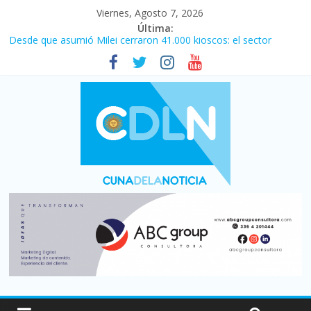
Viernes, Agosto 7, 2026
Última:
Desde que asumió Milei cerraron 41.000 kioscos: el sector
denuncia crisis como en 2001
Vacaciones de invierno con más movimiento y consumo
turístico: 4,6 millones de personas viajaron por el país, un 5,9%
más que en 2025
Fuerte caída de la venta de autos usados en julio: bajó un 12,6%
interanual
Central venció 1 a 0 al River de Coudet en el Monumental
La morosidad alcanzó su nivel más alto en dos décadas y ya
afecta a 400 mil deudores en Santa Fe