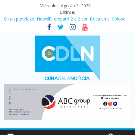
Miércoles, Agosto 5, 2026
Última:
Pullaro mejora sus relaciones con el Gobierno nacional
En un partidazo, Newell’s empató 2 a 2 con Boca en el Coloso
del Parque
Vacaciones de invierno con más movimiento y consumo
turístico: 4,6 millones de personas viajaron por el país, un 5,9%
más que en 2025
Fuerte caída de la venta de autos usados en julio: bajó un 12,6%
interanual
Central venció 1 a 0 al River de Coudet en el Monumental