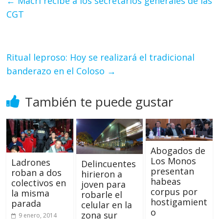
←
Macri recibe a los secretarios generales de las
CGT
Ritual leproso: Hoy se realizará el tradicional
banderazo en el Coloso
→
También te puede gustar
Abogados de
Los Monos
Ladrones
Delincuentes
presentan
roban a dos
hirieron a
habeas
colectivos en
joven para
corpus por
la misma
robarle el
hostigamient
parada
celular en la
o
zona sur
9 enero, 2014