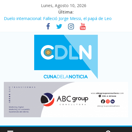
Lunes, Agosto 10, 2026
Última:
Duelo internacional: Falleció Jorge Messi, el papá de Leo
El consumo sigue frenado: las ventas minoristas cayeron 3,8 en
julio y acumulan siete meses en baja
Newell’s cayó 2 a 1 ante Defensa y Justicia en Florencio Varela
por la cuarta fecha del Clausura
El agro argentino logró un récord histórico de exportaciones en
el primer semestre de 2026
La construcción cayó 4,1% en junio y registró su cuarta baja del
año