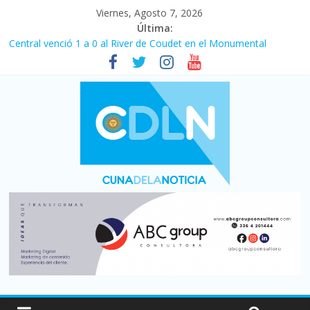
Viernes, Agosto 7, 2026
Última:
Central venció 1 a 0 al River de Coudet en el Monumental
La morosidad alcanzó su nivel más alto en dos décadas y ya
afecta a 400 mil deudores en Santa Fe
Desde que asumió Milei cerraron 41.000 kioscos: el sector
denuncia crisis como en 2001
Vacaciones de invierno con más movimiento y consumo
turístico: 4,6 millones de personas viajaron por el país, un 5,9%
más que en 2025
Fuerte caída de la venta de autos usados en julio: bajó un 12,6%
interanual