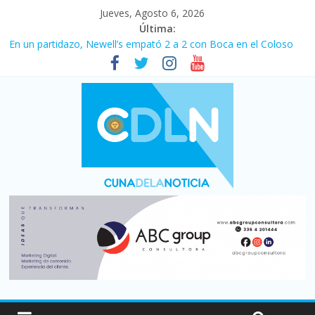
Jueves, Agosto 6, 2026
Última:
En un partidazo, Newell’s empató 2 a 2 con Boca en el Coloso
del Parque
Vacaciones de invierno con más movimiento y consumo
turístico: 4,6 millones de personas viajaron por el país, un 5,9%
más que en 2025
Fuerte caída de la venta de autos usados en julio: bajó un 12,6%
interanual
Central venció 1 a 0 al River de Coudet en el Monumental
Pullaro mejora sus relaciones con el Gobierno nacional