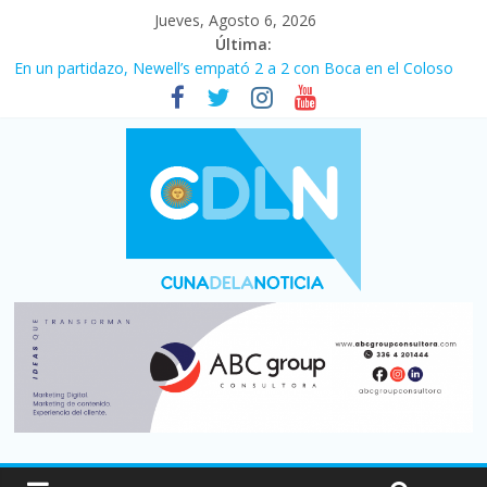
Jueves, Agosto 6, 2026
Última:
En un partidazo, Newell’s empató 2 a 2 con Boca en el Coloso
del Parque
Vacaciones de invierno con más movimiento y consumo
turístico: 4,6 millones de personas viajaron por el país, un 5,9%
más que en 2025
Fuerte caída de la venta de autos usados en julio: bajó un 12,6%
interanual
Central venció 1 a 0 al River de Coudet en el Monumental
Pullaro mejora sus relaciones con el Gobierno nacional