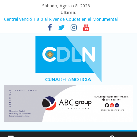
Sábado, Agosto 8, 2026
Última:
Central venció 1 a 0 al River de Coudet en el Monumental
La morosidad alcanzó su nivel más alto en dos décadas y ya
afecta a 400 mil deudores en Santa Fe
Desde que asumió Milei cerraron 41.000 kioscos: el sector
denuncia crisis como en 2001
Vacaciones de invierno con más movimiento y consumo
turístico: 4,6 millones de personas viajaron por el país, un 5,9%
más que en 2025
Fuerte caída de la venta de autos usados en julio: bajó un 12,6%
interanual