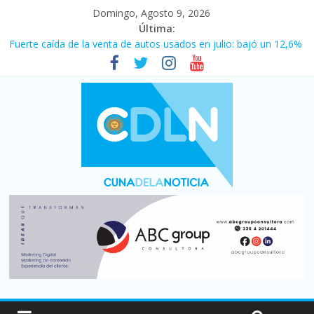
Domingo, Agosto 9, 2026
Última:
Fuerte caída de la venta de autos usados en julio: bajó un 12,6%
interanual
El agro argentino logró un récord histórico de exportaciones en
el primer semestre de 2026
La morosidad alcanzó su nivel más alto en dos décadas y ya
afecta a 400 mil deudores en Santa Fe
Desde que asumió Milei cerraron 41.000 kioscos: el sector
denuncia crisis como en 2001
Vacaciones de invierno con más movimiento y consumo
turístico: 4,6 millones de personas viajaron por el país, un 5,9%
más que en 2025