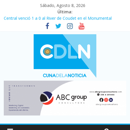
Sábado, Agosto 8, 2026
Última:
Central venció 1 a 0 al River de Coudet en el Monumental
La morosidad alcanzó su nivel más alto en dos décadas y ya
afecta a 400 mil deudores en Santa Fe
Desde que asumió Milei cerraron 41.000 kioscos: el sector
denuncia crisis como en 2001
Vacaciones de invierno con más movimiento y consumo
turístico: 4,6 millones de personas viajaron por el país, un 5,9%
más que en 2025
Fuerte caída de la venta de autos usados en julio: bajó un 12,6%
interanual