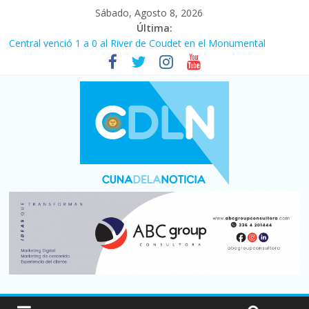
Sábado, Agosto 8, 2026
Última:
Central venció 1 a 0 al River de Coudet en el Monumental
La morosidad alcanzó su nivel más alto en dos décadas y ya
afecta a 400 mil deudores en Santa Fe
Desde que asumió Milei cerraron 41.000 kioscos: el sector
denuncia crisis como en 2001
Vacaciones de invierno con más movimiento y consumo
turístico: 4,6 millones de personas viajaron por el país, un 5,9%
más que en 2025
Fuerte caída de la venta de autos usados en julio: bajó un 12,6%
interanual