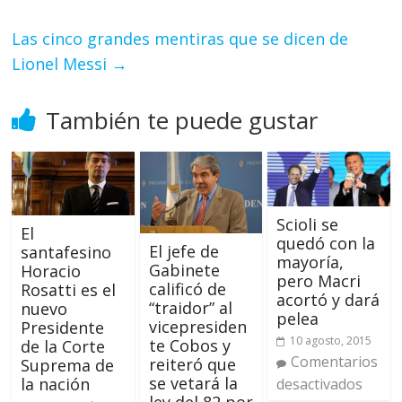
Las cinco grandes mentiras que se dicen de
Lionel Messi
→
También te puede gustar
Scioli se
El
quedó con la
El jefe de
santafesino
mayoría,
Gabinete
Horacio
pero Macri
calificó de
Rosatti es el
acortó y dará
“traidor” al
nuevo
pelea
vicepresiden
Presidente
10 agosto, 2015
te Cobos y
de la Corte
Comentarios
reiteró que
Suprema de
se vetará la
la nación
desactivados