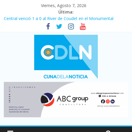
Viernes, Agosto 7, 2026
Última:
Central venció 1 a 0 al River de Coudet en el Monumental
La morosidad alcanzó su nivel más alto en dos décadas y ya
afecta a 400 mil deudores en Santa Fe
Desde que asumió Milei cerraron 41.000 kioscos: el sector
denuncia crisis como en 2001
Vacaciones de invierno con más movimiento y consumo
turístico: 4,6 millones de personas viajaron por el país, un 5,9%
más que en 2025
Fuerte caída de la venta de autos usados en julio: bajó un 12,6%
interanual