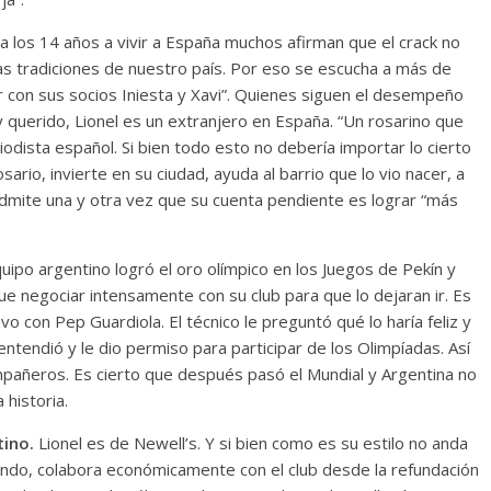
a los 14 años a vivir a España muchos afirman que el crack no
 las tradiciones de nuestro país. Por eso se escucha a más de
 con sus socios Iniesta y Xavi”. Quienes siguen el desempeño
 querido, Lionel es un extranjero en España. “Un rosarino que
odista español. Si bien todo esto no debería importar lo cierto
sario, invierte en su ciudad, ayuda al barrio que lo vio nacer, a
y admite una y otra vez que su cuenta pendiente es lograr “más
uipo argentino logró el oro olímpico en los Juegos de Pekín y
e negociar intensamente con su club para que lo dejaran ir. Es
vo con Pep Guardiola. El técnico le preguntó qué lo haría feliz y
o entendió y le dio permiso para participar de los Olimpíadas. Así
mpañeros. Es cierto que después pasó el Mundial y Argentina no
 historia.
tino.
Lionel es de Newell’s. Y si bien como es su estilo no anda
undo, colabora económicamente con el club desde la refundación