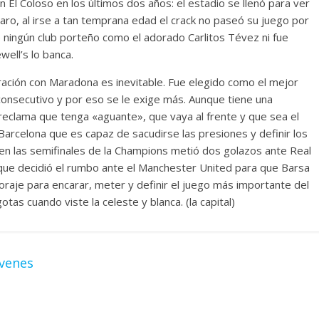
 El Coloso en los últimos dos años: el estadio se llenó para ver
Claro, al irse a tan temprana edad el crack no paseó su juego por
de ningún club porteño como el adorado Carlitos Tévez ni fue
ell’s lo banca.
ción con Maradona es inevitable. Fue elegido como el mejor
consecutivo y por eso se le exige más. Aunque tiene una
e reclama que tenga «aguante», que vaya al frente y que sea el
arcelona que es capaz de sacudirse las presiones y definir los
n las semifinales de la Champions metió dos golazos ante Real
 que decidió el rumbo ante el Manchester United para que Barsa
 coraje para encarar, meter y definir el juego más importante del
tas cuando viste la celeste y blanca. (la capital)
óvenes