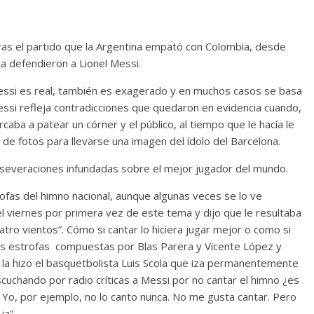
 tras el partido que la Argentina empató con Colombia, desde
 defendieron a Lionel Messi.
essi es real, también es exagerado y en muchos casos se basa
Messi refleja contradicciones que quedaron en evidencia cuando,
caba a patear un córner y el público, al tiempo que le hacía le
 de fotos para llevarse una imagen del ídolo del Barcelona.
aseveraciones infundadas sobre el mejor jugador del mundo.
rofas del himno nacional, aunque algunas veces se lo ve
l viernes por primera vez de este tema y dijo que le resultaba
atro vientos”. Cómo si cantar lo hiciera jugar mejor o como si
s estrofas compuestas por Blas Parera y Vicente López y
 la hizo el basquetbolista Luis Scola que iza permanentemente
escuchando por radio críticas a Messi por no cantar el himno ¿es
s. Yo, por ejemplo, no lo canto nunca. No me gusta cantar. Pero
ja”.