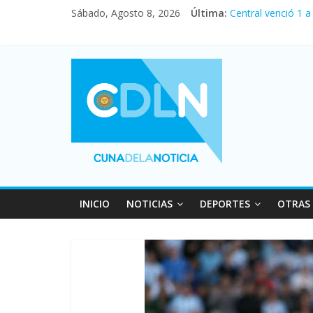
Sábado, Agosto 8, 2026
Última:
Central venció 1 
La morosidad alca
Desde que asumió 
Vacaciones de inv
Fuerte caída de la
INICIO
NOTICIAS
DEPORTES
OTRAS 