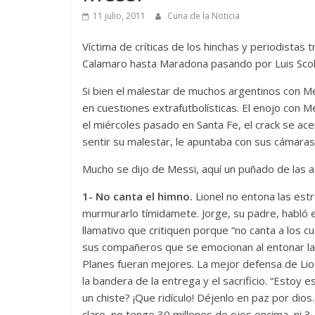
11 julio, 2011
Cuna de la Noticia
Víctima de críticas de los hinchas y periodistas
Calamaro hasta Maradona pasando por Luis Scola
Si bien el malestar de muchos argentinos con M
en cuestiones extrafutbolísticas. El enojo con 
el miércoles pasado en Santa Fe, el crack se acer
sentir su malestar, le apuntaba con sus cámaras
Mucho se dijo de Messi, aquí un puñado de las 
1- No canta el himno.
Lionel no entona las est
murmurarlo tímidamete. Jorge, su padre, habló e
llamativo que critiquen porque “no canta a los cu
sus compañeros que se emocionan al entonar la
Planes fueran mejores. La mejor defensa de Lio
la bandera de la entrega y el sacrificio. “Estoy 
un chiste? ¡Que ridículo! Déjenlo en paz por dio
claro, no tengo 30 millones de ojos encima, ni 3, 