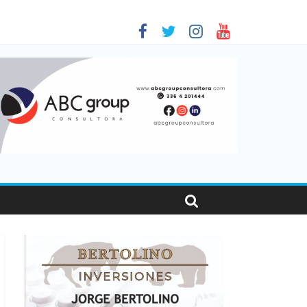
 en Santa Fe
01
nas viajaron por el país, un 5,9% más que en 2025