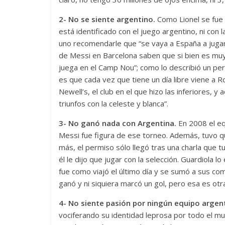
2- No se siente argentino.
Como Lionel se fue 
está identificado con el juego argentino, ni con
uno recomendarle que “se vaya a España a jugar
de Messi en Barcelona saben que si bien es muy
juega en el Camp Nou”; como lo describió un peri
es que cada vez que tiene un día libre viene a Ro
Newell’s, el club en el que hizo las inferiores, 
triunfos con la celeste y blanca”.
3- No ganó nada con Argentina.
En 2008 el eq
Messi fue figura de ese torneo. Además, tuvo qu
más, el permiso sólo llegó tras una charla que tu
él le dijo que jugar con la selección. Guardiola l
fue como viajó el último día y se sumó a sus co
ganó y ni siquiera marcó un gol, pero esa es otra
4- No siente pasión por ningún equipo argen
vociferando su identidad leprosa por todo el m