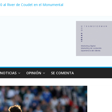
a 0 al River de Coudet en el Monumental
nzó su nivel más alto en dos décadas y ya afecta a 400 mil deudores
Milei cerraron 41.000 kioscos: el sector denuncia crisis como en 20
ierno con más movimiento y consumo turístico: 4,6 millones de perso
 venta de autos usados en julio: bajó un 12,6% interanual
NOTICIAS
OPINIÓN
SE COMENTA