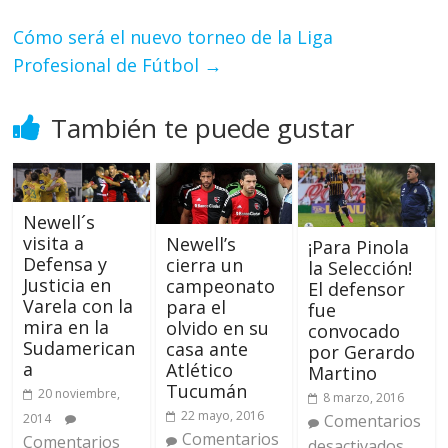
Cómo será el nuevo torneo de la Liga
Profesional de Fútbol
→
También te puede gustar
Newell´s
visita a
Newell’s
¡Para Pinola
Defensa y
cierra un
la Selección!
Justicia en
campeonato
El defensor
Varela con la
para el
fue
mira en la
olvido en su
convocado
Sudamerican
casa ante
por Gerardo
a
Atlético
Martino
Tucumán
20 noviembre,
8 marzo, 2016
22 mayo, 2016
Comentarios
2014
Comentarios
Comentarios
desactivados