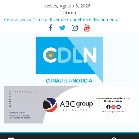
Jueves, Agosto 6, 2026
Última:
Central venció 1 a 0 al River de Coudet en el Monumental
La morosidad alcanzó su nivel más alto en dos décadas y ya
afecta a 400 mil deudores en Santa Fe
Desde que asumió Milei cerraron 41.000 kioscos: el sector
denuncia crisis como en 2001
Vacaciones de invierno con más movimiento y consumo
turístico: 4,6 millones de personas viajaron por el país, un 5,9%
más que en 2025
Fuerte caída de la venta de autos usados en julio: bajó un 12,6%
interanual