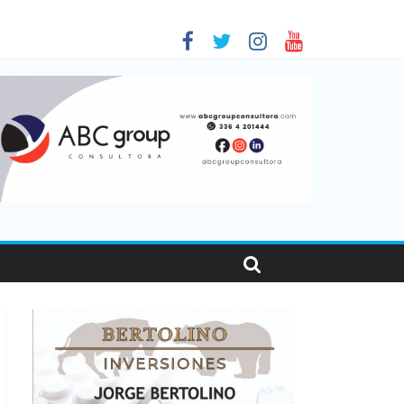
 en Santa Fe
1
nas viajaron por el país, un 5,9% más que en 2025