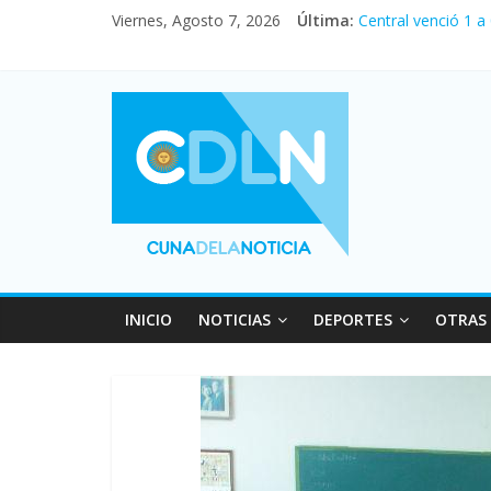
Viernes, Agosto 7, 2026
Última:
Central venció 1 a
La morosidad alca
Desde que asumió M
Vacaciones de invi
Fuerte caída de la
INICIO
NOTICIAS
DEPORTES
OTRAS 