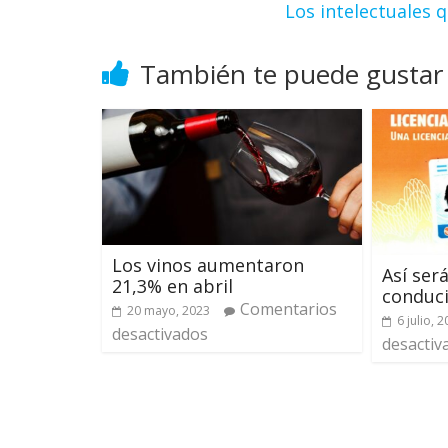
Los intelectuales 
También te puede gustar
Los vinos aumentaron
Así será
21,3% en abril
conduci
Comentarios
20 mayo, 2023
6 julio, 
desactivados
desactiv