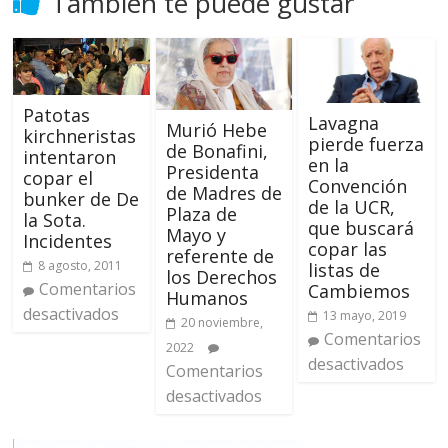
También te puede gustar
Patotas
Lavagna
Murió Hebe
kirchneristas
pierde fuerza
de Bonafini,
intentaron
en la
Presidenta
copar el
Convención
de Madres de
bunker de De
de la UCR,
Plaza de
la Sota.
que buscará
Mayo y
Incidentes
copar las
referente de
8 agosto, 2011
listas de
los Derechos
Comentarios
Cambiemos
Humanos
desactivados
13 mayo, 2019
20 noviembre,
Comentarios
2022
desactivados
Comentarios
desactivados