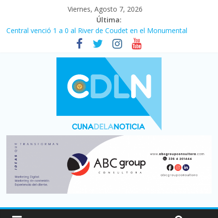
Viernes, Agosto 7, 2026
Última:
Central venció 1 a 0 al River de Coudet en el Monumental
La morosidad alcanzó su nivel más alto en dos décadas y ya
afecta a 400 mil deudores en Santa Fe
Desde que asumió Milei cerraron 41.000 kioscos: el sector
denuncia crisis como en 2001
Vacaciones de invierno con más movimiento y consumo
turístico: 4,6 millones de personas viajaron por el país, un 5,9%
más que en 2025
Fuerte caída de la venta de autos usados en julio: bajó un 12,6%
interanual