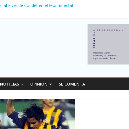
a 0 al River de Coudet en el Monumental
nzó su nivel más alto en dos décadas y ya afecta a 400 mil deudores
Milei cerraron 41.000 kioscos: el sector denuncia crisis como en 20
ierno con más movimiento y consumo turístico: 4,6 millones de perso
 venta de autos usados en julio: bajó un 12,6% interanual
NOTICIAS
OPINIÓN
SE COMENTA