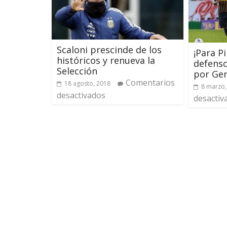
Scaloni prescinde de los
¡Para Pi
históricos y renueva la
defenso
Selección
por Ge
Comentarios
18 agosto, 2018
8 marzo,
desactivados
desactiv