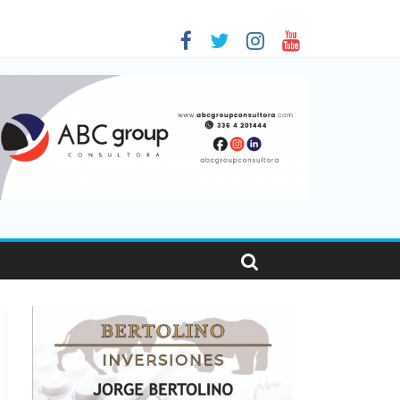
 en Santa Fe
01
nas viajaron por el país, un 5,9% más que en 2025