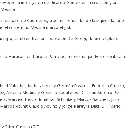
rovechó la inteligencia de Ricardo Gómez en la creación y una
 Medina.
un disparo de Castillejos, tras un córner desde la izquierda, que
e, el correntino Medina marcó el gol.
iempo, también tras un rebote en De Giorgi, definió el pleito.
rá a Huracán, en Parque Patricios, mientras que Ferro recibirá a
huel Valentini, Matias Lequi y Germán Rivarola; Federico Carrizo,
; Antonio Medina y Gonzalo Castillejos. DT: Juan Antonio Pizzi.
reja, Marcelo Berza, Jonathan Schunke y Marcos Sánchez, Julio
y Marcos Acuña; Claudio Aquino y Jorge Pereyra Díaz. DT: Mario
 y 34m. Carrizo (RC).