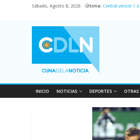
Sábado, Agosto 8, 2026
Última:
Central venció 1 
La morosidad alca
Desde que asumió 
Vacaciones de inv
Fuerte caída de la
INICIO
NOTICIAS
DEPORTES
OTRAS 