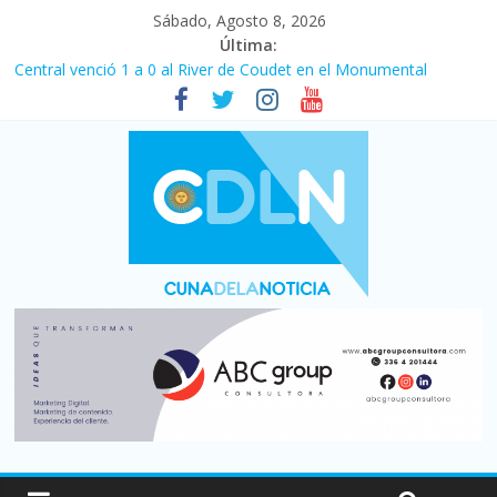
Sábado, Agosto 8, 2026
Última:
Central venció 1 a 0 al River de Coudet en el Monumental
La morosidad alcanzó su nivel más alto en dos décadas y ya
afecta a 400 mil deudores en Santa Fe
Desde que asumió Milei cerraron 41.000 kioscos: el sector
denuncia crisis como en 2001
Vacaciones de invierno con más movimiento y consumo
turístico: 4,6 millones de personas viajaron por el país, un 5,9%
más que en 2025
Fuerte caída de la venta de autos usados en julio: bajó un 12,6%
interanual