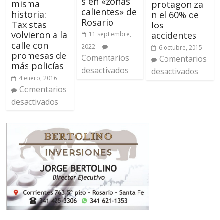
s en «zonas
misma
protagoniza
calientes» de
historia:
n el 60% de
Rosario
Taxistas
los
volvieron a la
accidentes
11 septiembre,
calle con
2022
6 octubre, 2015
promesas de
Comentarios
Comentarios
más policías
desactivados
desactivados
4 enero, 2016
Comentarios
desactivados