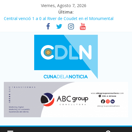
Viernes, Agosto 7, 2026
Última:
Central venció 1 a 0 al River de Coudet en el Monumental
La morosidad alcanzó su nivel más alto en dos décadas y ya
afecta a 400 mil deudores en Santa Fe
Desde que asumió Milei cerraron 41.000 kioscos: el sector
denuncia crisis como en 2001
Vacaciones de invierno con más movimiento y consumo
turístico: 4,6 millones de personas viajaron por el país, un 5,9%
más que en 2025
Fuerte caída de la venta de autos usados en julio: bajó un 12,6%
interanual