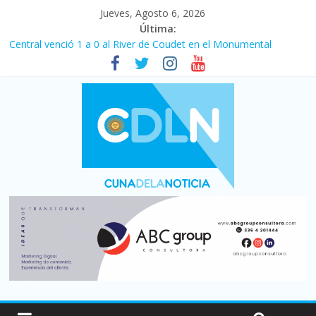
Jueves, Agosto 6, 2026
Última:
Central venció 1 a 0 al River de Coudet en el Monumental
La morosidad alcanzó su nivel más alto en dos décadas y ya
afecta a 400 mil deudores en Santa Fe
Desde que asumió Milei cerraron 41.000 kioscos: el sector
denuncia crisis como en 2001
Vacaciones de invierno con más movimiento y consumo
turístico: 4,6 millones de personas viajaron por el país, un 5,9%
más que en 2025
Fuerte caída de la venta de autos usados en julio: bajó un 12,6%
interanual